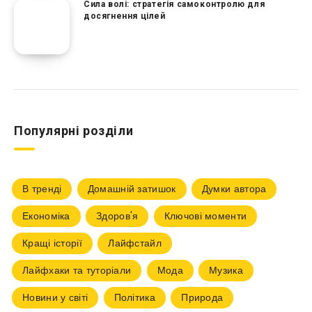
Сила волі: стратегія самоконтролю для
досягнення цілей
Популярні розділи
В тренді
Домашній затишок
Думки автора
Економіка
Здоров'я
Ключові моменти
Кращі історії
Лайфстайл
Лайфхаки та туторіали
Мода
Музика
Новини у світі
Політика
Природа