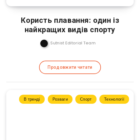
Користь плавання: один із
найкращих видів спорту
Sutnist Editorial Team
Продовжити читати
В тренді
Розваги
Спорт
Технології