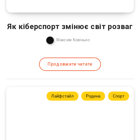
Як кіберспорт змінює світ розваг
Максим Ковінько
Продовжити читати
Лайфстайл
Родина
Спорт