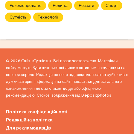
Рекомендоване
Родина
Розваги
Спорт
Сутність
Технології
© 2026 Сайт «Сутність». Всі права застережено. Матеріали
сайту можуть бути використані лише з активним посиланням на
першоджерело. Редакція не несе відповідальності за суб'єктивні
думки авторів. Інформація на сайті подається для загального
ознайомлення і не є закликом до дії або офіційною
рекомендацією. Стокові зображення від
Depositphotos
Політика конфіденційності
Редакційна політика
Для рекламодавців