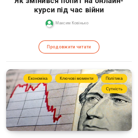
Як змінився попит на онлайн-
курси під час війни
Максим Ковінько
Продовжити читати
Економіка
Ключові моменти
Політика
Сутність