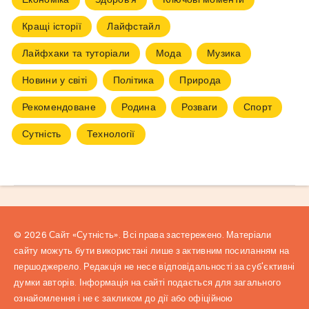
Кращі історії
Лайфстайл
Лайфхаки та туторіали
Мода
Музика
Новини у світі
Політика
Природа
Рекомендоване
Родина
Розваги
Спорт
Сутність
Технології
© 2026 Сайт «Сутність». Всі права застережено. Матеріали
сайту можуть бути використані лише з активним посиланням на
першоджерело. Редакція не несе відповідальності за суб'єктивні
думки авторів. Інформація на сайті подається для загального
ознайомлення і не є закликом до дії або офіційною