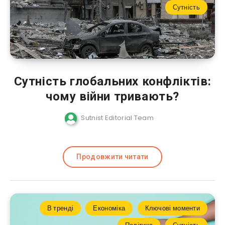
Сутність
Сутність глобальних конфліктів:
чому війни тривають?
Sutnist Editorial Team
Продовжити читати
В тренді
Економіка
Ключові моменти