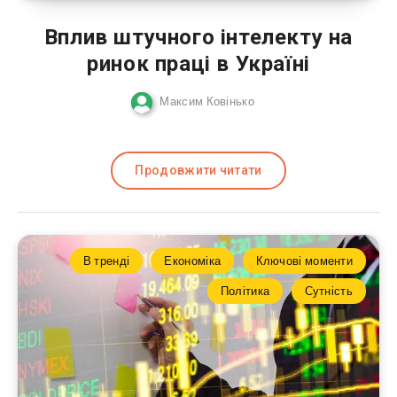
Вплив штучного інтелекту на
ринок праці в Україні
Максим Ковінько
Продовжити читати
В тренді
Економіка
Ключові моменти
Політика
Сутність