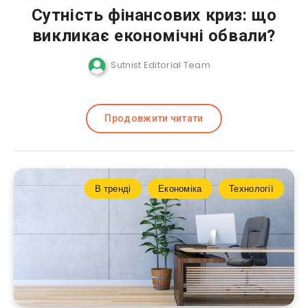
Сутність фінансових криз: що
викликає економічні обвали?
Sutnist Editorial Team
Продовжити читати
В тренді
Економіка
Технології