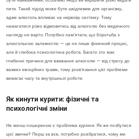
бути найважчими, особливо якщо ви вирішили різко кидати
пити. Такий підхід може бути шкідливим для організму,
адже алкоголь впливає на нервову систему. Тому
намагатися різко відмовитись від алкоголю без медичного
нагляду не варто. Потрібно пам’ятати, що боротьба з
алкогольною залежністю — це не лише фізичний процес,
але й глибока психологічна робота. Багато хто має
глибинні причини для вживання алкоголю — від стресу до
важких емоційних травм, тому розв’язання цієї проблеми
вимагає часу та внутрішньої роботи.
Як кинути курити: фізичні та
психологічні зміни
Не менш поширеною є проблема куріння. Як же позбутися
цієї звички? Перш за все, потрібно розібратися, чому ми