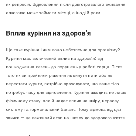
як депресія. Відновлення після довготривалого вживання
алкоголю може займати місяці, а іноді й роки.
Вплив куріння на здоров’я
Що таке куріння і чим воно небезпечне для організму?
Куріння має величезний вплив на здоров’я: від
пошкодження легень до порушень у роботі серця. Після
того як ви прийняли рішення як кинути пити або як
перестати курити, потрібно враховувати, що ваше тіло
потребує часу для відновлення. Куріння шкодить не лише
фізичному стану, але й надає вплив на шкіру, нервову
систему та гормональний баланс. Тому відмова від цієї
звички — це важливий етап на шляху до здорового життя.