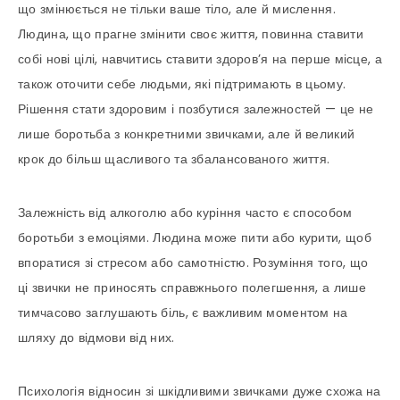
що змінюється не тільки ваше тіло, але й мислення.
Людина, що прагне змінити своє життя, повинна ставити
собі нові цілі, навчитись ставити здоров’я на перше місце, а
також оточити себе людьми, які підтримають в цьому.
Рішення стати здоровим і позбутися залежностей — це не
лише боротьба з конкретними звичками, але й великий
крок до більш щасливого та збалансованого життя.
Залежність від алкоголю або куріння часто є способом
боротьби з емоціями. Людина може пити або курити, щоб
впоратися зі стресом або самотністю. Розуміння того, що
ці звички не приносять справжнього полегшення, а лише
тимчасово заглушають біль, є важливим моментом на
шляху до відмови від них.
Психологія відносин зі шкідливими звичками дуже схожа на