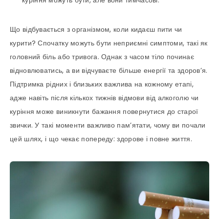
куріння можуть бути, але вони тимчасові.
Що відбувається з організмом, коли кидаєш пити чи
курити? Спочатку можуть бути неприємні симптоми, такі як
головний біль або тривога. Однак з часом тіло починає
відновлюватись, а ви відчуваєте більше енергії та здоров’я.
Підтримка рідних і близьких важлива на кожному етапі,
адже навіть після кількох тижнів відмови від алкоголю чи
куріння може виникнути бажання повернутися до старої
звички. У такі моменти важливо пам’ятати, чому ви почали
цей шлях, і що чекає попереду: здорове і повне життя.