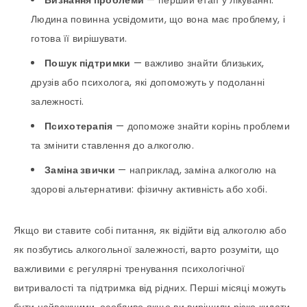
Визнання проблеми
— перший етап у лікуванні.
Людина повинна усвідомити, що вона має проблему, і
готова її вирішувати.
Пошук підтримки
— важливо знайти близьких,
друзів або психолога, які допоможуть у подоланні
залежності.
Психотерапія
— допоможе знайти корінь проблеми
та змінити ставлення до алкоголю.
Заміна звички
— наприклад, заміна алкоголю на
здорові альтернативи: фізичну активність або хобі.
Якщо ви ставите собі питання, як відійти від алкоголю або
як позбутись алкогольної залежності, варто розуміти, що
важливими є регулярні тренування психологічної
витривалості та підтримка від рідних. Перші місяці можуть