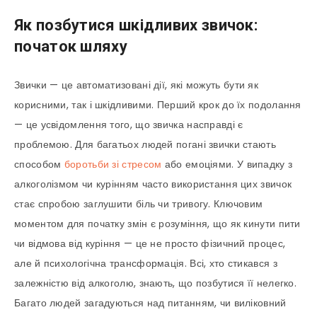
Як позбутися шкідливих звичок:
початок шляху
Звички — це автоматизовані дії, які можуть бути як
корисними, так і шкідливими. Перший крок до їх подолання
— це усвідомлення того, що звичка насправді є
проблемою. Для багатьох людей погані звички стають
способом
боротьби зі стресом
або емоціями. У випадку з
алкоголізмом чи курінням часто використання цих звичок
стає спробою заглушити біль чи тривогу. Ключовим
моментом для початку змін є розуміння, що як кинути пити
чи відмова від куріння — це не просто фізичний процес,
але й психологічна трансформація. Всі, хто стикався з
залежністю від алкоголю, знають, що позбутися її нелегко.
Багато людей загадуються над питанням, чи виліковний