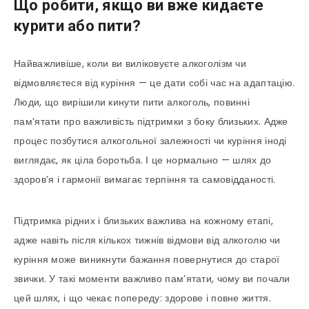
Що робити, якщо ви вже кидаєте
курити або пити?
Найважливіше, коли ви виліковуєте алкоголізм чи
відмовляєтеся від куріння — це дати собі час на адаптацію.
Люди, що вирішили кинути пити алкоголь, повинні
пам’ятати про важливість підтримки з боку близьких. Адже
процес позбутися алкогольної залежності чи куріння іноді
виглядає, як ціла боротьба. І це нормально — шлях до
здоров’я і гармонії вимагає терпіння та самовідданості.
Підтримка рідних і близьких важлива на кожному етапі,
адже навіть після кількох тижнів відмови від алкоголю чи
куріння може виникнути бажання повернутися до старої
звички. У такі моменти важливо пам’ятати, чому ви почали
цей шлях, і що чекає попереду: здорове і повне життя.