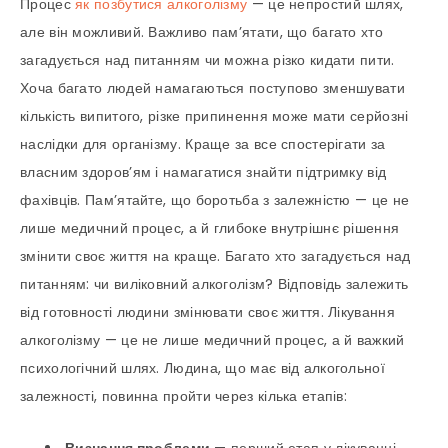
Процес
як позбутися алкоголізму
— це непростий шлях,
але він можливий. Важливо пам’ятати, що багато хто
загадується над питанням чи можна різко кидати пити.
Хоча багато людей намагаються поступово зменшувати
кількість випитого, різке припинення може мати серйозні
наслідки для організму. Краще за все спостерігати за
власним здоров’ям і намагатися знайти підтримку від
фахівців. Пам’ятайте, що боротьба з залежністю — це не
лише медичний процес, а й глибоке внутрішнє рішення
змінити своє життя на краще. Багато хто загадується над
питанням: чи виліковний алкоголізм? Відповідь залежить
від готовності людини змінювати своє життя. Лікування
алкоголізму — це не лише медичний процес, а й важкий
психологічний шлях. Людина, що має від алкогольної
залежності, повинна пройти через кілька етапів: