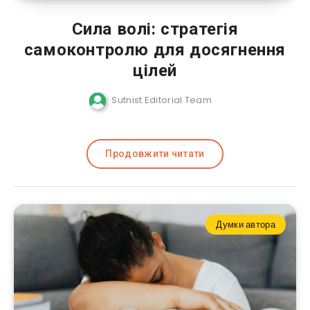
Сила волі: стратегія
самоконтролю для досягнення
цілей
Sutnist Editorial Team
Продовжити читати
Думки автора