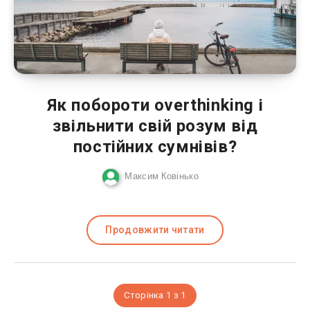
Як побороти overthinking і
звільнити свій розум від
постійних сумнівів?
Максим Ковінько
Продовжити читати
Сторінка 1 з 1