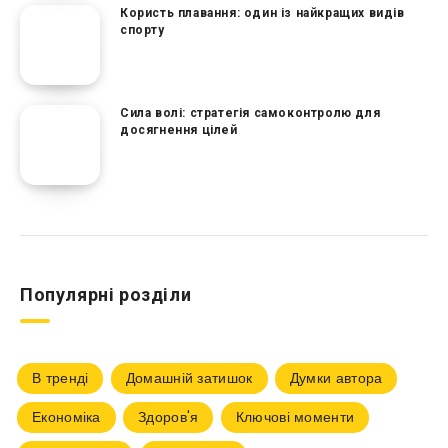
Користь плавання: один із найкращих видів
спорту
Сила волі: стратегія самоконтролю для
досягнення цілей
Популярні розділи
В тренді
Домашній затишок
Думки автора
Економіка
Здоров'я
Ключові моменти