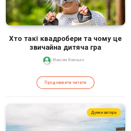
Хто такі квадробери та чому це
звичайна дитяча гра
Максим Ковінько
Продовжити читати
Думки автора