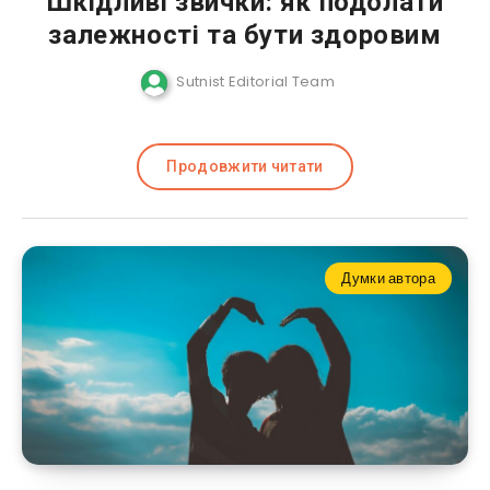
Шкідливі звички: як подолати
залежності та бути здоровим
Sutnist Editorial Team
Продовжити читати
Думки автора