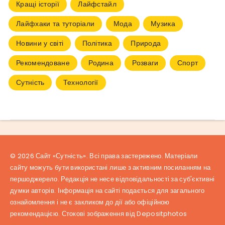
Кращі історії
Лайфстайл
Лайфхаки та туторіали
Мода
Музика
Новини у світі
Політика
Природа
Рекомендоване
Родина
Розваги
Спорт
Сутність
Технології
© 2026 Сайт «Сутність». Всі права застережено. Матеріали
сайту можуть бути використані лише з активним посиланням на
першоджерело. Редакція не несе відповідальності за суб'єктивні
думки авторів. Інформація на сайті подається для загального
ознайомлення і не є закликом до дії або офіційною
рекомендацією. Стокові зображення від
Depositphotos