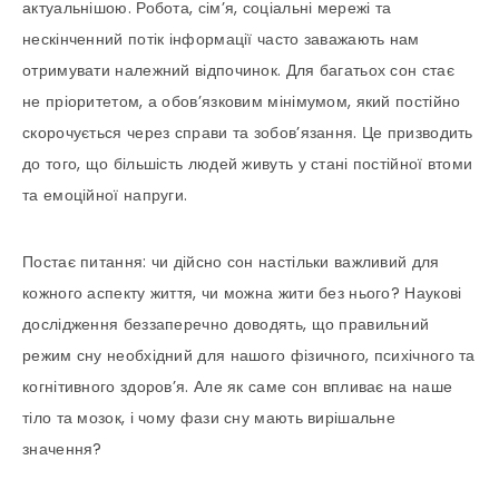
актуальнішою. Робота, сім’я, соціальні мережі та
нескінченний потік інформації часто заважають нам
отримувати належний відпочинок. Для багатьох сон стає
не пріоритетом, а обов’язковим мінімумом, який постійно
скорочується через справи та зобов’язання. Це призводить
до того, що більшість людей живуть у стані постійної втоми
та емоційної напруги.
Постає питання: чи дійсно сон настільки важливий для
кожного аспекту життя, чи можна жити без нього? Наукові
дослідження беззаперечно доводять, що правильний
режим сну необхідний для нашого фізичного, психічного та
когнітивного здоров’я. Але як саме сон впливає на наше
тіло та мозок, і чому фази сну мають вирішальне
значення?