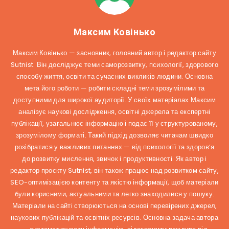
Максим Ковінько
Максим Ковінько — засновник, головний автор і редактор сайту
Sutnist. Він досліджує теми саморозвитку, психології, здорового
способу життя, освіти та сучасних викликів людини. Основна
мета його роботи — робити складні теми зрозумілими та
доступними для широкої аудиторії. У своїх матеріалах Максим
аналізує наукові дослідження, освітні джерела та експертні
публікації, узагальнює інформацію і подає її у структурованому,
зрозумілому форматі. Такий підхід дозволяє читачам швидко
розібратися у важливих питаннях — від психології та здоров’я
до розвитку мислення, звичок і продуктивності. Як автор і
редактор проєкту Sutnist, він також працює над розвитком сайту,
SEO-оптимізацією контенту та якістю інформації, щоб матеріали
були корисними, актуальними та легко знаходилися у пошуку.
Матеріали на сайті створюються на основі перевірених джерел,
наукових публікацій та освітніх ресурсів. Основна задача автора