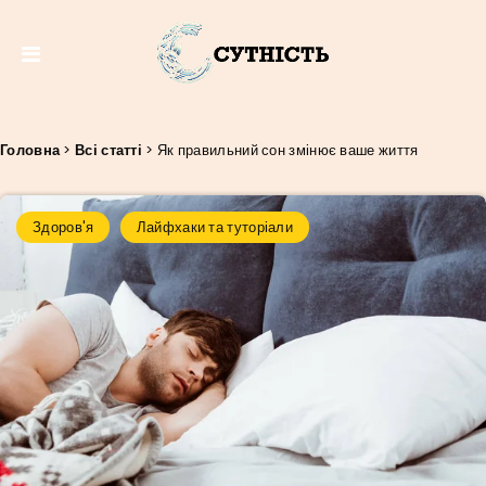
Головна
>
Всі статті
>
Як правильний сон змінює ваше життя
Здоров'я
Лайфхаки та туторіали