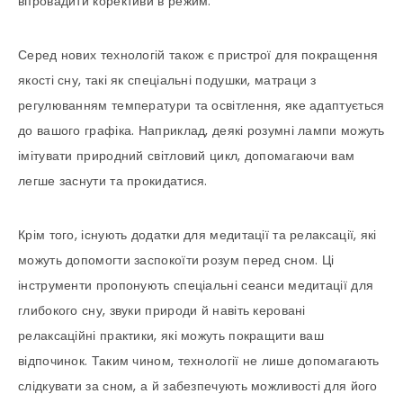
впровадити корективи в режим.
Серед нових технологій також є пристрої для покращення
якості сну, такі як спеціальні подушки, матраци з
регулюванням температури та освітлення, яке адаптується
до вашого графіка. Наприклад, деякі розумні лампи можуть
імітувати природний світловий цикл, допомагаючи вам
легше заснути та прокидатися.
Крім того, існують додатки для медитації та релаксації, які
можуть допомогти заспокоїти розум перед сном. Ці
інструменти пропонують спеціальні сеанси медитації для
глибокого сну, звуки природи й навіть керовані
релаксаційні практики, які можуть покращити ваш
відпочинок. Таким чином, технології не лише допомагають
слідкувати за сном, а й забезпечують можливості для його