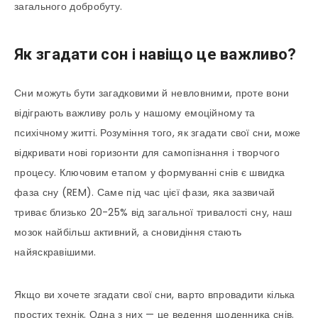
загального добробуту.
Як згадати сон і навіщо це важливо?
Сни можуть бути загадковими й невловними, проте вони
відіграють важливу роль у нашому емоційному та
психічному житті. Розуміння того, як згадати свої сни, може
відкривати нові горизонти для самопізнання і творчого
процесу. Ключовим етапом у формуванні снів є швидка
фаза сну (REM). Саме під час цієї фази, яка зазвичай
триває близько 20-25% від загальної тривалості сну, наш
мозок найбільш активний, а сновидіння стають
найяскравішими.
Якщо ви хочете згадати свої сни, варто впровадити кілька
простих технік. Одна з них — це ведення щоденника снів.