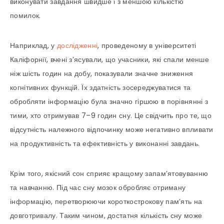
виконувати завдання швидше і з меншою кількістю
помилок.
Наприклад, у
дослідженні
, проведеному в університеті
Каліфорнії, вчені з’ясували, що учасники, які спали менше
ніж шість годин на добу, показували значне зниження
когнітивних функцій. Їх здатність зосереджуватися та
обробляти інформацію була значно гіршою в порівнянні з
тими, хто отримував 7–9 годин сну. Це свідчить про те, що
відсутність належного відпочинку може негативно впливати
на продуктивність та ефективність у виконанні завдань.
Крім того, якісний сон сприяє кращому запам’ятовуванню
та навчанню. Під час сну мозок обробляє отриману
інформацію, перетворюючи короткострокову пам’ять на
довготривалу. Таким чином, достатня кількість сну може