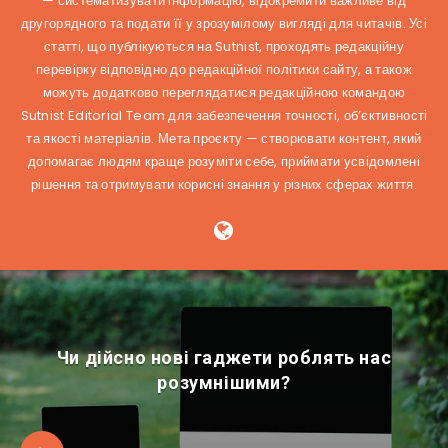
— систематизувати інформацію, відокремити важливе від
другорядного та подати її у зрозумілому вигляді для читачів. Усі
статті, що публікуються на Sutnist, проходять редакційну
перевірку відповідно до редакційної політики сайту, а також
можуть додатково переглядатися редакційною командою
Sutnist Editorial Team для забезпечення точності, об’єктивності
та якості матеріалів. Мета проєкту — створювати контент, який
допомагає людям краще розуміти себе, приймати усвідомлені
рішення та отримувати корисні знання у різних сферах життя.
Чи дійсно нові гаджети роблять нас
розумнішими?