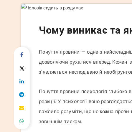
Здоров'я
Лайфстайл
Рекомендоване
Чому виникає та я
Почуття провини — одне з найскладніш
дозволяючи рухатися вперед. Кожен із 
з’являється несподівано й необґрунто
Почуття провини психологія глибоко в
реакції. У психології воно розглядаєт
важливо розуміти, що не кожна провин
зовнішнім тиском.