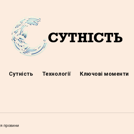
а
Сутність
Технології
Ключові моменти
тя провини