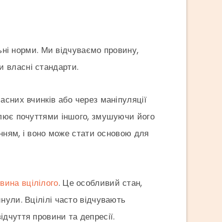
льні норми. Ми відчуваємо провину,
 власні стандарти.
асних вчинків або через маніпуляції
улює почуттями іншого, змушуючи його
енням, і воно може стати основою для
вина вцілілого
. Це особливий стан,
нули. Вцілілі часто відчувають
дчуття провини та депресії.