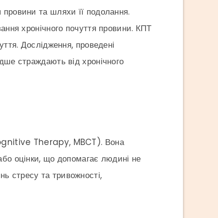
 провини та шляхи її подолання.
вання хронічного почуття провини. КПТ
уття. Дослідження, проведені
ідше страждають від хронічного
ognitive Therapy, MBCT). Вона
або оцінки, що допомагає людині не
ь стресу та тривожності,