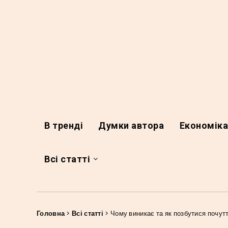
В тренді
Думки автора
Економік
Всі статті
Головна
>
Всі статті
>
Чому виникає та як позбутися почут