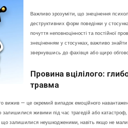
Важливо зрозуміти, що знецінення психол
деструктивних форм поведінки у стосунка
почуття неповноцінності та постійної про
знеціненням у стосунках, важливо знайти
звернувшись до фахівця або щиро обгов
Провина вцілілого: глиб
травма
то вижив — це окремий випадок емоційного навантажен
 залишилися живими під час трагедій або катастроф, 
е, що залишилися неушкодженими, навіть якщо не мали