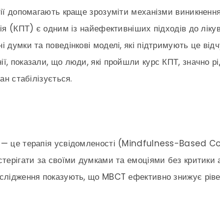
гії допомагають краще зрозуміти механізми виникнення
ія (КПТ) є одним із найефективніших підходів до ліку
 думки та поведінкові моделі, які підтримують це відч
ї, показали, що люди, які пройшли курс КПТ, значно р
ан стабілізується.
 — це терапія усвідомленості (Mindfulness-Based C
стерігати за своїми думками та емоціями без критики 
слідження показують, що MBCT ефективно знижує рівен