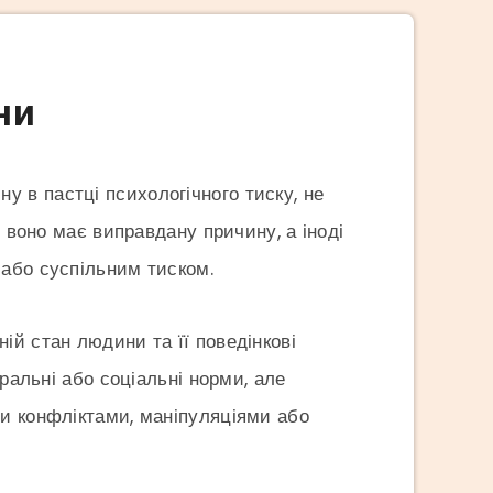
ни
 в пастці психологічного тиску, не
і воно має виправдану причину, а іноді
 або суспільним тиском.
ій стан людини та її поведінкові
ральні або соціальні норми, але
ми конфліктами, маніпуляціями або