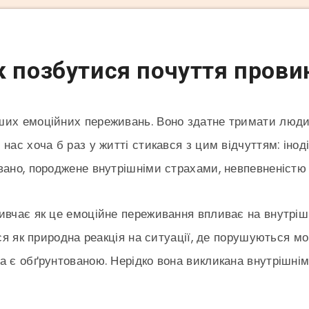
к позбутися почуття прови
их емоційних переживань. Воно здатне тримати людину
нас хоча б раз у житті стикався з цим відчуттям: інод
вано, породжене внутрішніми страхами, невпевненістю
ивчає як це емоційне переживання впливає на внутрішн
ься як природна реакція на ситуації, де порушуються мо
а є обґрунтованою. Нерідко вона викликана внутрішні