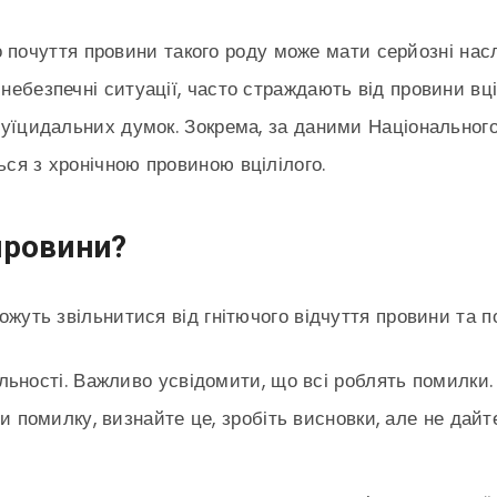
о почуття провини такого роду може мати серйозні насл
 небезпечні ситуації, часто страждають від провини в
ь суїцидальних думок. Зокрема, за даними Національно
ься з хронічною провиною вцілілого.
провини?
оможуть звільнитися від гнітючого відчуття провини та
льності. Важливо усвідомити, що всі роблять помилки
и помилку, визнайте це, зробіть висновки, але не дайт