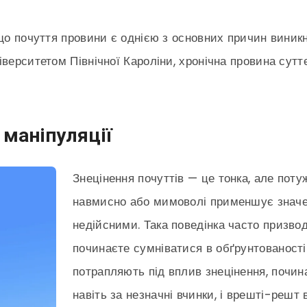
що почуття провини є однією з основних причин виникн
іверситетом Північної Кароліни, хронічна провина сутт
 маніпуляції
Знецінення почуттів — це тонка, але поту
навмисно або мимоволі применшує значе
недійсними. Така поведінка часто призвод
починаєте сумніватися в обґрунтованості
потрапляють під вплив знецінення, почин
навіть за незначні вчинки, і врешті-решт 