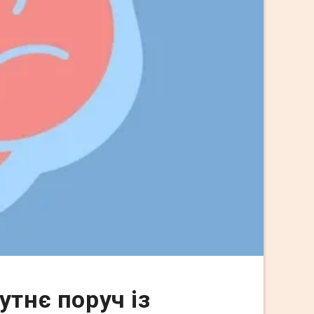
утнє поруч із