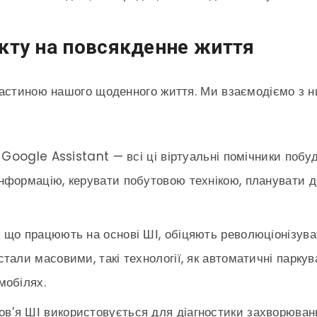
кту на повсякденне життя
астиною нашого щоденного життя. Ми взаємодіємо з ни
xa, Google Assistant — всі ці віртуальні помічники побу
формацію, керувати побутовою технікою, планувати ден
і, що працюють на основі ШІ, обіцяють революціонізув
али масовими, такі технології, як автоматичні паркув
мобілях.
ров’я ШІ використовується для діагностики захворюван