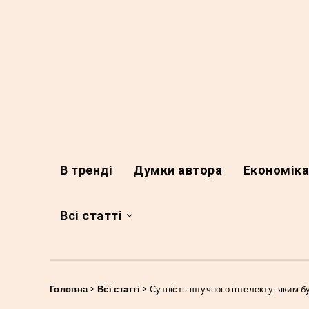
В тренді
Думки автора
Економік
Всі статті
Головна
>
Всі статті
>
Сутність штучного інтелекту: яким 