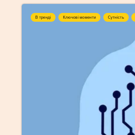
В тренді
Ключові моменти
Сутність