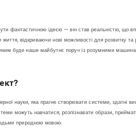
ути фантастичною ідеєю — він став реальністю, що вп
не життя, відкриваючи нові можливості для розвитку та
і яким буде наше майбутнє поруч із розумними машина
ект?
ерної науки, яка прагне створювати системи, здатні в
стеми можуть навчатися, розпізнавати образи, приймат
 людьми природною мовою.