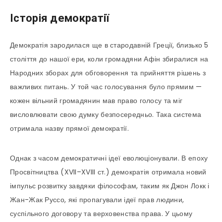
Історія демократії
Демократія зародилася ще в стародавній Греції, близько 5
століття до нашої ери, коли громадяни Афін збиралися на
Народних зборах для обговорення та прийняття рішень з
важливих питань. У той час голосування було прямим —
кожен вільний громадянин мав право голосу та міг
висловлювати свою думку безпосередньо. Така система
отримала назву прямої демократії.
Однак з часом демократичні ідеї еволюціонували. В епоху
Просвітництва (XVII–XVIII ст.) демократія отримала новий
імпульс розвитку завдяки філософам, таким як Джон Локк і
Жан-Жак Руссо, які пропагували ідеї прав людини,
суспільного договору та верховенства права. У цьому