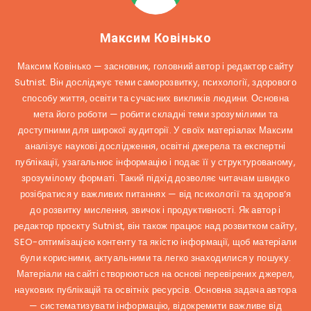
Максим Ковінько
Максим Ковінько — засновник, головний автор і редактор сайту
Sutnist. Він досліджує теми саморозвитку, психології, здорового
способу життя, освіти та сучасних викликів людини. Основна
мета його роботи — робити складні теми зрозумілими та
доступними для широкої аудиторії. У своїх матеріалах Максим
аналізує наукові дослідження, освітні джерела та експертні
публікації, узагальнює інформацію і подає її у структурованому,
зрозумілому форматі. Такий підхід дозволяє читачам швидко
розібратися у важливих питаннях — від психології та здоров’я
до розвитку мислення, звичок і продуктивності. Як автор і
редактор проєкту Sutnist, він також працює над розвитком сайту,
SEO-оптимізацією контенту та якістю інформації, щоб матеріали
були корисними, актуальними та легко знаходилися у пошуку.
Матеріали на сайті створюються на основі перевірених джерел,
наукових публікацій та освітніх ресурсів. Основна задача автора
— систематизувати інформацію, відокремити важливе від