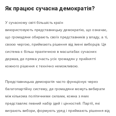
Як працює сучасна демократія?
У сучасному світі більшість країн
використовують представницьку демократію, що означає,
що громадяни обирають своїх представників у владу, а ті,
своєю чергою, приймають рішення від імені виборців. Ця
система є більш практичною в масштабах сучасних
держав, де пряма участь усіх громадян у прийнятті
кожного рішення є технічно неможливою.
Представницька демократія часто функціонує через
багатопартійну систему, де громадяни можуть вибирати
між кількома політичними силами, кожна з яких
представляє певний набір ідей і цінностей. Партії, які
виграють вибори, формують уряд і приймають рішення від