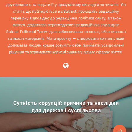
другорядного та подати її у зрозумілому вигляді для читачів. Усі
статті, що публікуються на Sutnist, проходять редакційну
перевірку відповідно до редакційної політики сайту, а також
можуть додатково переглядатися редакційною командою
Sutnist Editorial Team для забезпечення точності, об’єктивності
та якості матеріалів. Мета проєкту — створювати контент, який
допомагає людям краще розуміти себе, приймати усвідомлені
рішення та отримувати корисні знання у різних сферах життя.
Сутність корупції: причини та наслідки
для держав і суспільства