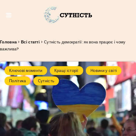
Головна
>
Всі статті
>
Сутність демократії: як вона працює і чому
важлива?
Ключові моменти
Кращі історії
Новини у світі
Політика
Сутність