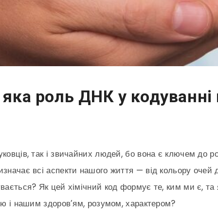
 яка роль ДНК у кодуванні
уковців, так і звичайних людей, бо вона є ключем до 
значає всі аспекти нашого життя — від кольору очей д
увається? Як цей хімічний код формує те, ким ми є, т
кою і нашим здоров’ям, розумом, характером?