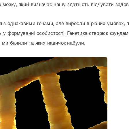
 мозку, який визначає нашу здатність відчувати задо
 з однаковими генами, але виросли в різних умовах, по
 у формуванні особистості. Генетика створює фундаме
о ми бачили та яких навичок набули.