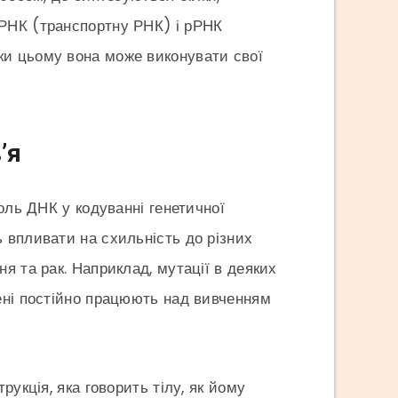
тРНК (транспортну РНК) і рРНК
ки цьому вона може виконувати свої
’я
роль ДНК у кодуванні генетичної
 впливати на схильність до різних
я та рак. Наприклад, мутації в деяких
чені постійно працюють над вивченням
рукція, яка говорить тілу, як йому