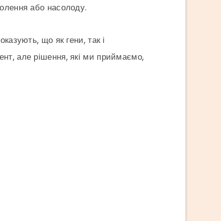
волення або насолоду.
казують, що як гени, так і
нт, але рішення, які ми приймаємо,