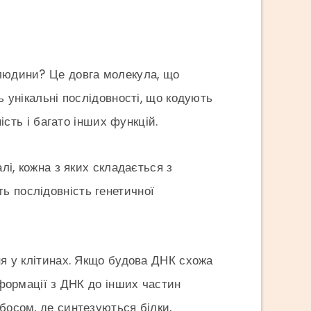
 людини? Це довга молекула, що
ь унікальні послідовності, що кодують
ність і багато інших функцій.
лі, кожна з яких складається з
ь послідовність генетичної
ння у клітинах. Якщо будова ДНК схожа
інформації з ДНК до інших частин
ибосом, де синтезуються білки,