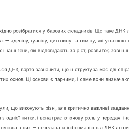
бхідно розібратися у базових складників. Що таке ДНК
к — аденіну, гуаніну, цитозину та тиміну, які утворюют
і наші гени, які відповідають за ріст, розвиток, зовніш
ся ДНК, варто зазначити, що її структура має дві спіра
их основ. Ці основи є парними, і саме вони визначают
кули, що виконують різні, але критично важливі завда
 з однієї нитки, і вона грає ключову роль у передачі 
е головна з них — передавати інформацію від ДНК до р