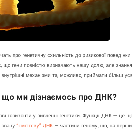
дчать про генетичну схильність до ризикової поведінки 
є, що гени повністю визначають нашу долю, але знання
внутрішні механізми та, можливо, приймати більш усв
: що ми дізнаємось про ДНК?
ові горизонти у вивченні генетики. Функції ДНК — це щ
к звану
“сміттєву” ДНК
— частини геному, що, на перший