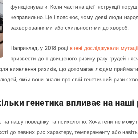
функціонувати. Коли частина цієї інструкції пору
неправильно. Це і пояснює, чому деякі люди нар
захворюваннями або схильностями до хвороб.
Наприклад, у 2018 році
вчені досліджували мутаці
призвести до підвищеного ризику раку грудей і яєч
 для виявлення ризиків, що допомагає людям приймати
я людей, якби вони знали про свій генетичний ризик хв
кільки генетика впливає на наші
є на нашу поведінку та психологію. Хоча гени не можут
ті до певних рис характеру, темпераменту або навіть 