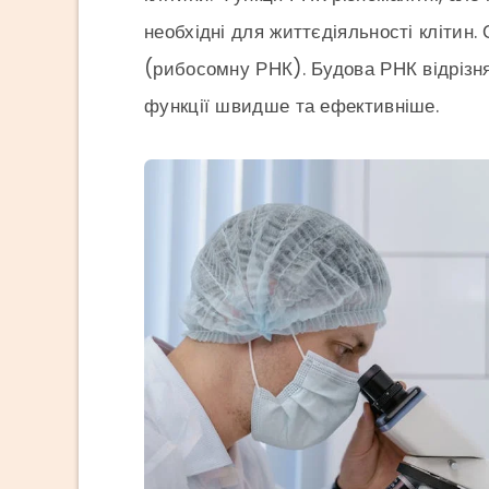
необхідні для життєдіяльності кліти
(рибосомну РНК). Будова РНК відрізн
функції швидше та ефективніше.