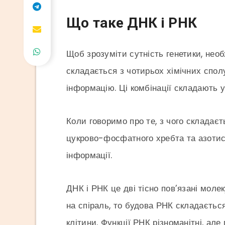
Що таке ДНК і РНК
Щоб зрозуміти сутність генетики, нео
складається з чотирьох хімічних сполу
інформацію. Ці комбінації складають ус
Коли говоримо про те, з чого складаєть
цукрово-фосфатного хребта та азотист
інформації.
ДНК і РНК це дві тісно пов’язані моле
на спіраль, то будова РНК складається
клітини. Функції РНК різноманітні, ал