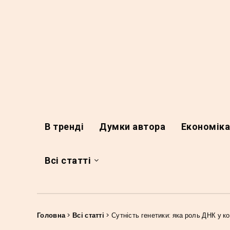
В тренді
Думки автора
Економік
Всі статті
Головна
>
Всі статті
>
Сутність генетики: яка роль ДНК у к