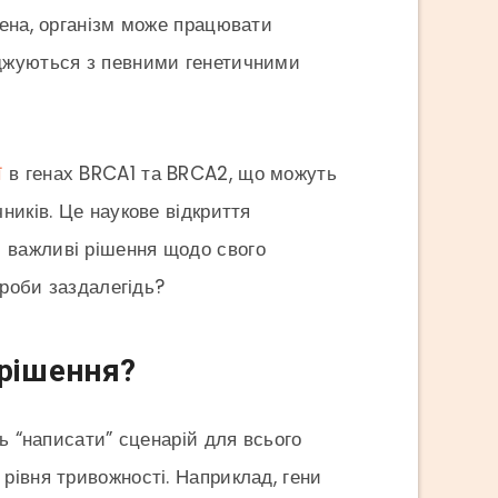
шена, організм може працювати
оджуються з певними генетичними
ї
в генах BRCA1 та BRCA2, що можуть
ників. Це наукове відкриття
 важливі рішення щодо свого
ороби заздалегідь?
 рішення?
ь “написати” сценарій для всього
рівня тривожності. Наприклад, гени