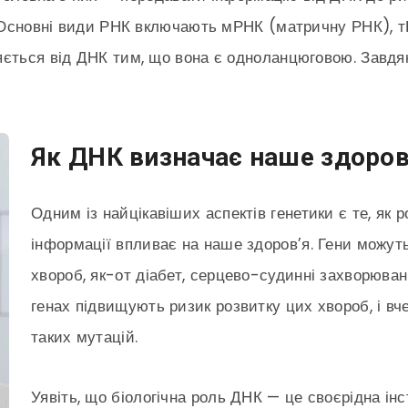
н. Основні види РНК включають мРНК (матричну РНК), 
яється від ДНК тим, що вона є одноланцюговою. Завдя
Як ДНК визначає наше здоров
Одним із найцікавіших аспектів генетики є те, як 
інформації впливає на наше здоров’я. Гени можуть
хвороб, як-от діабет, серцево-судинні захворюванн
генах підвищують ризик розвитку цих хвороб, і в
таких мутацій.
Уявіть, що біологічна роль ДНК — це своєрідна інст