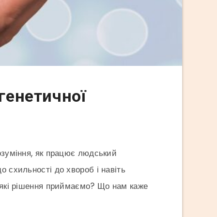
 генетичної
розуміння, як працює людський
о схильності до хвороб і навіть
а які рішення приймаємо? Що нам каже