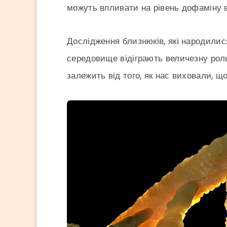
можуть впливати на рівень дофаміну в
Дослідження близнюків, які народилися
середовище відіграють величезну роль
залежить від того, як нас виховали, щ