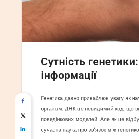
Сутність генетики:
інформації
Генетика давно приваблює увагу як на
організм. ДНК це невидимий код, що ви
поведінкових моделей. Але як це відб
сучасна наука про зв’язок між генети