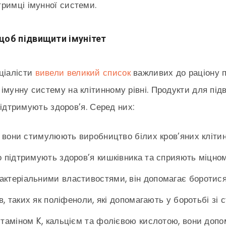
римці імунної системи.
 щоб підвищити імунітет
ціалісти
вивели великий список
важливих до раціону пр
імунну систему на клітинному рівні. Продукти для пі
 підтримують здоров’я. Серед них:
, вони стимулюють виробництво білих кров’яних клітин
 підтримують здоров’я кишківника та сприяють міцном
ктеріальними властивостями, він допомагає боротися
 таких як поліфеноли, які допомагають у боротьбі зі с
ітаміном K, кальцієм та фолієвою кислотою, вони допо