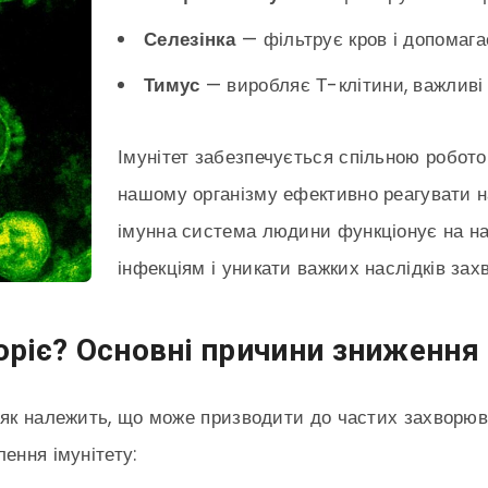
Селезінка
— фільтрує кров і допомагає
Тимус
— виробляє Т-клітини, важливі д
Імунітет забезпечується спільною робото
нашому організму ефективно реагувати на
імунна система людини функціонує на на
інфекціям і уникати важких наслідків зах
ріє? Основні причини зниження 
я як належить, що може призводити до частих захворю
ення імунітету: