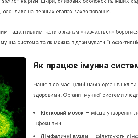
захист на рівні шкіри, слизових оболонок та інших ба
, особливо на перших етапах захворювання.
ьним і адаптивним, коли організм «навчається» боротися
імунна система та як можна підтримувати її ефективні
Як працює імунна сист
Наше тіло має цілий набір органів і кліт
здоровими. Органи імунної системи люд
Кістковий мозок
— місце утворення ле
інфекціями.
Лімфатичні вузли
— фільтрують лімфу