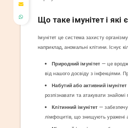
Що таке імунітет і які 
Імунітет це система захисту організму в
наприклад, аномальні клітини. Існує кі
Природний імунітет
— це вродже
від нашого досвіду з інфекціями. 
Набутий або активний імунітет
розпізнавати та атакувати знайомі 
Клітинний імунітет
— забезпечує
лімфоцитів, що знищують уражені аб