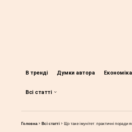
В тренді
Думки автора
Економік
Всі статті
Головна
>
Всі статті
>
Що таке імунітет: практичні поради я