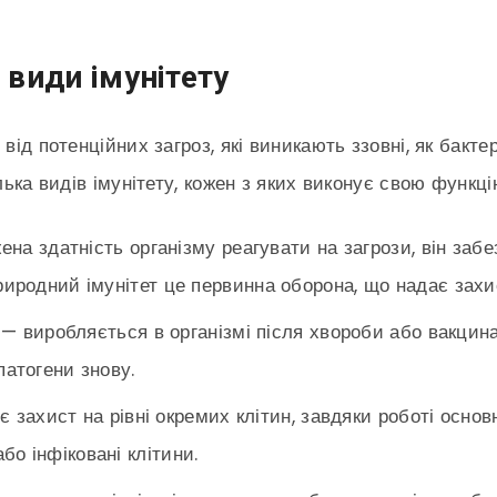
є види імунітету
ід потенційних загроз, які виникають ззовні, як бактері
лька видів імунітету, кожен з яких виконує свою функці
на здатність організму реагувати на загрози, він заб
Природний імунітет це первинна оборона, що надає захи
— виробляється в організмі після хвороби або вакцина
патогени знову.
 захист на рівні окремих клітин, завдяки роботі основ
о інфіковані клітини.