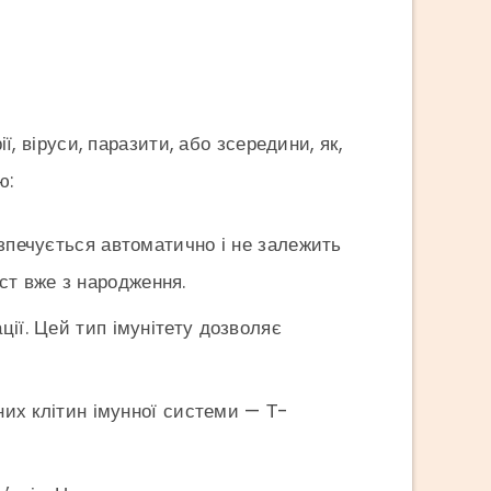
ї, віруси, паразити, або зсередини, як,
ю:
езпечується автоматично і не залежить
ст вже з народження.
ції. Цей тип імунітету дозволяє
них клітин імунної системи — Т-