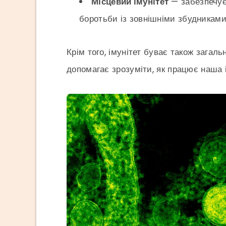
Місцевий імунітет
— забезпечує 
боротьби із зовнішніми збудниками
Крім того, імунітет буває також загал
допомагає зрозуміти, як працює наша 