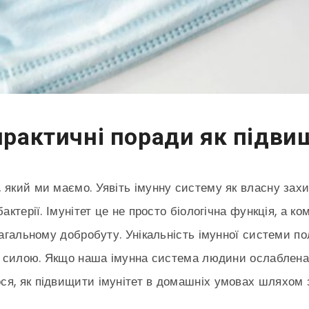
практичні поради як підви
 який ми маємо. Уявіть імунну систему як власну захи
бактерії. Імунітет це не просто біологічна функція, а 
загальному добробуту. Унікальність імунної системи по
вою силою. Якщо наша імунна система людини ослаблен
ся, як підвищити імунітет в домашніх умовах шляхом 