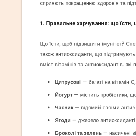
сприяють покращенню здоров’я та підт
1. Правильне харчування: що їсти,
Що їсти, щоб підвищити імунітет? Спе
також антиоксиданти, що підтримують 
вміст вітамінів та антиоксидантів, які
Цитрусові
— багаті на вітамін С
Йогурт
— містить пробіотики, що
Часник
— відомий своїми антиба
Ягоди
— джерело антиоксидантів,
Броколі та зелень
— насичені в