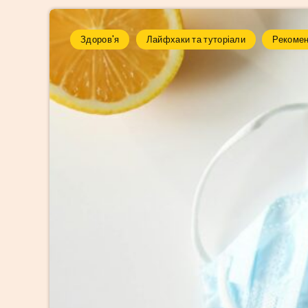
Здоров'я
Лайфхаки та туторіали
Рекоме