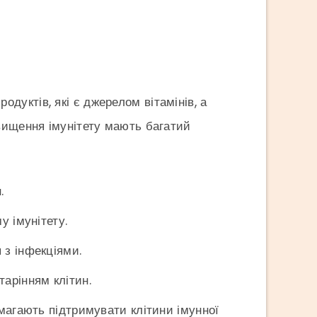
одуктів, які є джерелом вітамінів, а
двищення імунітету мають багатий
.
у імунітету.
 з інфекціями.
тарінням клітин.
магають підтримувати клітини імунної