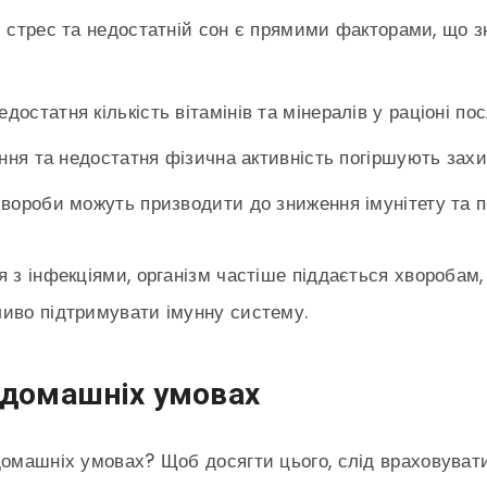
 стрес та недостатній сон є прямими факторами, що з
достатня кількість вітамінів та мінералів у раціоні по
ння та недостатня фізична активність погіршують захис
вороби можуть призводити до зниження імунітету та п
 з інфекціями, організм частіше піддається хворобам,
ливо підтримувати імунну систему.
в домашніх умовах
омашніх умовах? Щоб досягти цього, слід враховувати 