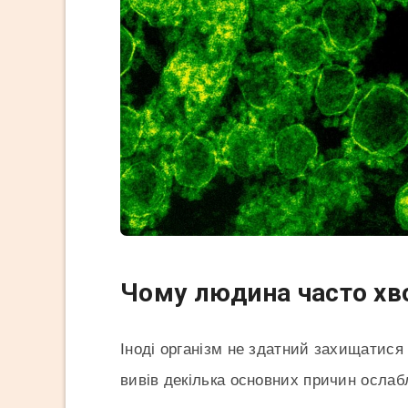
Чому людина часто хво
Іноді організм не здатний захищатис
вивів декілька основних причин ослабл