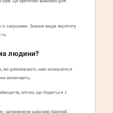
р’єрів. Це критично важливо для
 із загрозами. Знання видів імунітету
сть.
ема людини?
ин, які допомагають нам залишатися
ини включають:
йкоцитів, клітин, що борються з
, затримуючи шкідливі бактерії.